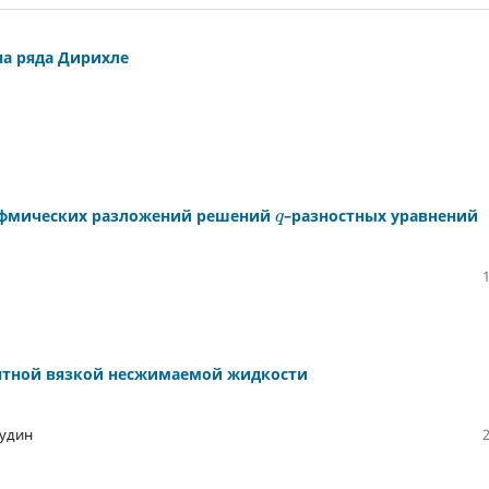
на ряда Дирихле
ифмических разложений решений
–разностных уравнений
q
нтной вязкой несжимаемой жидкости
кудин