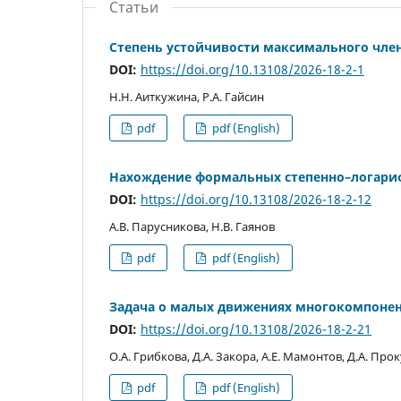
Статьи
Степень устойчивости максимального чле
DOI:
https://doi.org/10.13108/2026-18-2-1
Н.Н. Аиткужина, Р.А. Гайсин
pdf
pdf (English)
Нахождение формальных степенно–логар
DOI:
https://doi.org/10.13108/2026-18-2-12
А.В. Парусникова, Н.В. Гаянов
pdf
pdf (English)
Задача о малых движениях многокомпоне
DOI:
https://doi.org/10.13108/2026-18-2-21
О.А. Грибкова, Д.А. Закора, А.Е. Мамонтов, Д.А. Про
pdf
pdf (English)