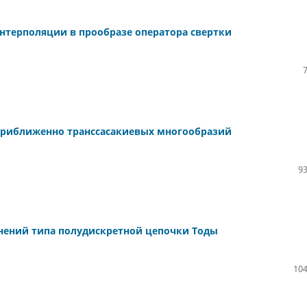
нтерполяции в прообразе оператора свертки
приближенно транссасакиевых многообразий
93
нений типа полудискретной цепочки Тоды
104