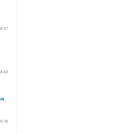
36-57
58-69
ых
70-78