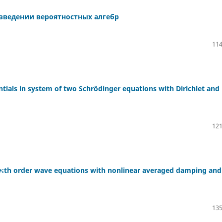
зведении вероятностных алгебр
114
ntials in system of two Schr¨odinger equations with Dirichlet and
121
th order wave equations with nonlinear averaged damping and
κ
135