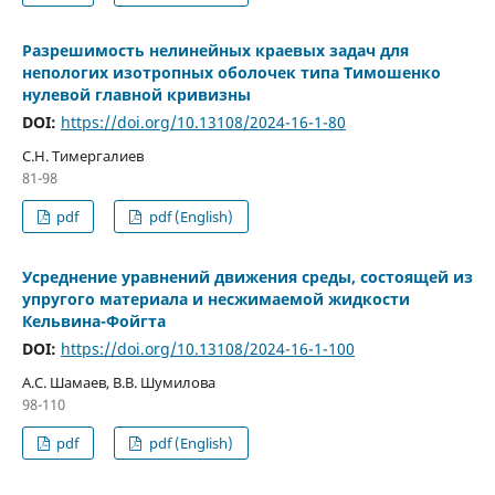
Разрешимость нелинейных краевых задач для
непологих изотропных оболочек типа Тимошенко
нулевой главной кривизны
DOI:
https://doi.org/10.13108/2024-16-1-80
С.Н. Тимергалиев
81-98
pdf
pdf (English)
Усреднение уравнений движения среды, состоящей из
упругого материала и несжимаемой жидкости
Кельвина-Фойгта
DOI:
https://doi.org/10.13108/2024-16-1-100
А.С. Шамаев, В.В. Шумилова
98-110
pdf
pdf (English)