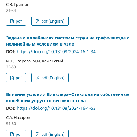
С.В. Гришин
24-34
pdf
pdf (English)
Задача о колебаниях системы струн на графе-звезде с
нелинейным условием в узле
DOI:
https://doi.org/10.13108/2024-16-1-34
М.Б. Зверева, М.И. Каменский
35-53
pdf
pdf (English)
Влияние условий Винклера--Стеклова на собственные
колебания упругого весомого тела
DOI:
https://doi.org/10.13108/2024-16-1-53
С.А. Назаров
54-80
pdf
pdf (English)