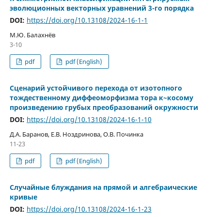
эволюционных векторных уравнений 3-го порядка
DOI:
https://doi.org/10.13108/2024-16-1-1
М.Ю. Балахнёв
3-10
pdf
pdf (English)
Сценарий устойчивого перехода от изотопного
тождественному диффеоморфизма тора к~косому
произведению грубых преобразований окружности
DOI:
https://doi.org/10.13108/2024-16-1-10
Д.А. Баранов, Е.В. Ноздринова, О.В. Починка
11-23
pdf
pdf (English)
Случайные блуждания на прямой и алгебраические
кривые
DOI:
https://doi.org/10.13108/2024-16-1-23