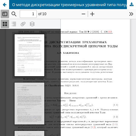
О методе дискретизации трехмерных уравнений типа полудискретной цепочки Тоды