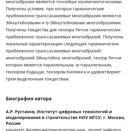
многообразия являются точнейше косимплектическими.
Получены условия, при которых гармонические
приближенно транссасакиевые многообразия являются
Эйнштейновыми и
–Эйнштейновыми многообразиями.
η
Получены тождества для тензора Риччи гармонических
приближенно транссасакиевых многообразий. Получены
локальные характеризации следующих гармонических
приближенно транссасакиевых многообразий:
многообразий Эйнштейна; многообразий, тензор Риччи
которых является параллельным,
–параллельным,
η
тензором Кодацци, тензором Киллинга и удовлетворяет
трем выделенным тождествам.
Биография автора
А.Р. Рустанов,
Институт цифровых технологий и
моделирования в строительстве НИУ МГСУ; г. Москва,
Россия
кандидат физико-математических наук, доцент кафедры