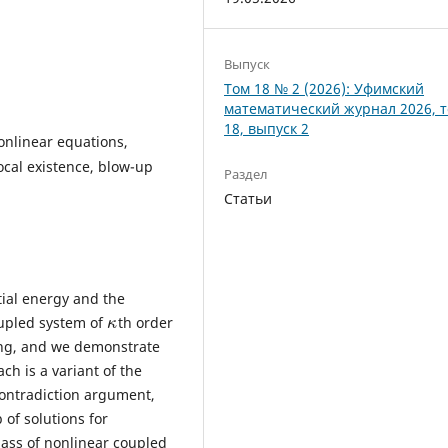
Выпуск
Том 18 № 2 (2026): Уфимский
математический журнал 2026, 
18, выпуск 2
onlinear equations,
cal existence, blow-up
Раздел
Статьи
tial energy and the
oupled system of
th order
κ
ng, and we demonstrate
ch is a variant of the
contradiction argument,
 of solutions for
class of nonlinear coupled