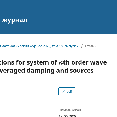
 журнал
й математический журнал 2026, том 18, выпуск 2
/
Статьи
tions for system of
th order wave
κ
averaged damping and sources
pdf
Опубликован
19.05.2026