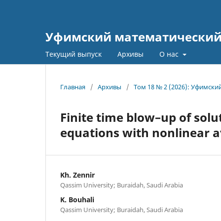
Уфимский математический
Текущий выпуск
Архивы
О нас
Главная
/
Архивы
/
Том 18 № 2 (2026): Уфимски
Finite time blow–up of solu
equations with nonlinear 
Kh. Zennir
Qassim University; Buraidah, Saudi Arabia
K. Bouhali
Qassim University; Buraidah, Saudi Arabia