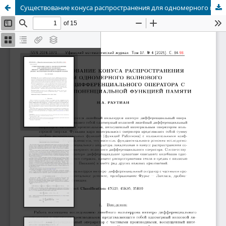
Cуществование конуса распространения для одномерного волнового интегро-дифференциального оператора с дробно-экспоненциальной функцией памяти