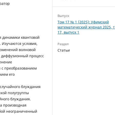
ратор
Выпуск
Том 17 № 1 (2025): Уфимский
математический журнал 2025, 
17, выпуск 1
я динамики квантовой
. Изучаются условия,
Раздел
изменений волновой
Статьи
 диффузионный процесс
менение
 с преобразованием
нием его
 случайного блуждания
ской полугруппы
йного блуждания.
да производная
бой неограниченный