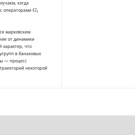
лучаем, когда
 с операторами
G
t
ся марковским
чие от динамики
 характер, что
угрупп в банаховых
ры — процесс
 траекторий некоторой