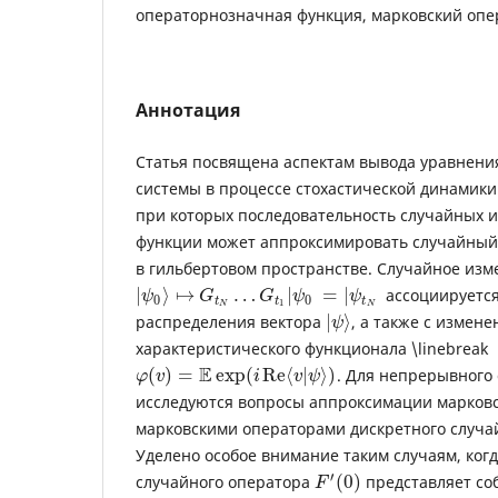
операторнозначная функция, марковский опе
Аннотация
Статья посвящена аспектам вывода уравнени
системы в процессе стохастической динамики
при которых последовательность случайных 
функции может аппроксимировать случайный
в гильбертовом пространстве. Случайное из
|
⟩
↦
…
|
=
|
ассоциируется
ψ
G
G
ψ
ψ
0
0
t
t
t
1
N
N
|
⟩
распределения вектора
, а также с измене
ψ
характеристического функционала \linebreak
E
(
)
=
exp
(
Re
⟨
|
⟩
)
. Для непрерывного
φ
v
i
v
ψ
исследуются вопросы аппроксимации марков
марковскими операторами дискретного случа
Уделено особое внимание таким случаям, ког
′
(
0
)
случайного оператора
представляет со
F