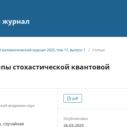
 журнал
й математический журнал 2025, том 17, выпуск 1
/
Статьи
ппы стохастической квантовой
pdf
ской академии наук
Опубликован
, случайная
26.03.2025