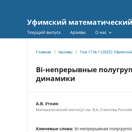
Уфимский математический
Текущий выпуск
Архивы
О нас
Главная
/
Архивы
/
Том 17 № 1 (2025): Уфимски
Bi-непрерывные полугру
динамики
А.В. Уткин
Математический институт им. В.А. Стеклова Россий
Ключевые слова:
bi-непрерывная полугруппа