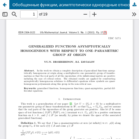
Обобщенные функции, асимптотически однородные относительно однопараметрической группы в начале координат